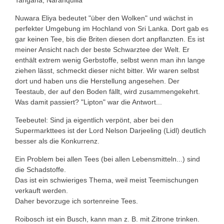
Tangana, Naranquilla
Nuwara Eliya bedeutet "über den Wolken" und wächst in
perfekter Umgebung im Hochland von Sri Lanka. Dort gab es
gar keinen Tee, bis die Briten diesen dort anpflanzten. Es ist
meiner Ansicht nach der beste Schwarztee der Welt. Er
enthält extrem wenig Gerbstoffe, selbst wenn man ihn lange
ziehen lässt, schmeckt dieser nicht bitter. Wir waren selbst
dort und haben uns die Herstellung angesehen. Der
Teestaub, der auf den Boden fällt, wird zusammengekehrt.
Was damit passiert? "Lipton" war die Antwort...
Teebeutel: Sind ja eigentlich verpönt, aber bei den
Supermarkttees ist der Lord Nelson Darjeeling (Lidl) deutlich
besser als die Konkurrenz.
Ein Problem bei allen Tees (bei allen Lebensmitteln...) sind
die Schadstoffe.
Das ist ein schwieriges Thema, weil meist Teemischungen
verkauft werden.
Daher bevorzuge ich sortenreine Tees.
Roibosch ist ein Busch, kann man z. B. mit Zitrone trinken.